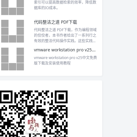
索引可以提高数据检索的效率，降低数
据库的IO成本。
代码整洁之道 PDF下载
代码整洁之道 PDF下载，作为编程领域
的佼佼者，本书作者给出了一系列行之
有效的整洁代码操作实践。这些实践在
本书中体现为一条条规则（或称“启
vmware workstation pro v25中文免费版下载及安装使用教程
示”），并辅以来自现实项目的正、反两
面的范例。只要遵循这些规则，就能编
vmware workstation pro v25中文免费
写出干净的代码，从而有效提升代码质
版下载及安装使用教程
量。