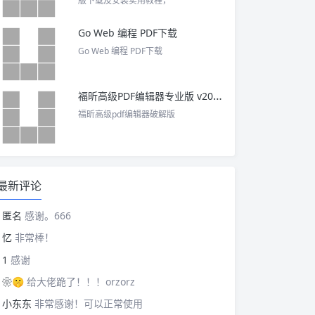
版下载及安装实用教程，
Go Web 编程 PDF下载
Go Web 编程 PDF下载
福昕高级PDF编辑器专业版 v2025 中文激活版
福昕高级pdf编辑器破解版
最新评论
匿名
感谢。666
忆
非常棒！
1
感谢
❀🤫
给大佬跪了！！！orzorz
小东东
非常感谢！可以正常使用