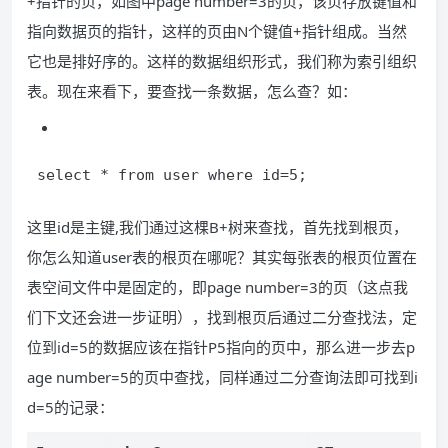
+指针的页，如图中page number=3的页，该页存放键值和
指向数据页的指针，这样的页由N个键值+指针组成。当然
它也是排好序的。这样的数据组织形式，我们称为索引组织
表。现在来看下，要查找一条数据，怎么查？如：
select * from user where id=5;
这里id是主键,我们通过这棵B+树来查找，首先找到根页，
你怎么知道user表的根页在哪呢？其实每张表的根页位置在
表空间文件中是固定的，即page number=3的页（这点我
们下文还会进一步证明），找到根页后通过二分查找法，定
位到id=5的数据应该在指针P5指向的页中，那么进一步去p
age number=5的页中查找，同样通过二分查询法即可找到i
d=5的记录：