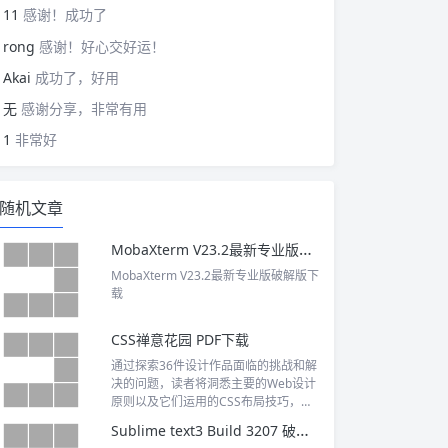
11
感谢！成功了
rong
感谢！好心交好运！
Akai
成功了，好用
无
感谢分享，非常有用
1
非常好
随机文章
MobaXterm V23.2最新专业版破解版下载
MobaXterm V23.2最新专业版破解版下
载
CSS禅意花园 PDF下载
通过探索36件设计作品面临的挑战和解
决的问题，读者将洞悉主要的Web设计
原则以及它们运用的CSS布局技巧，理
解CSS设计的精髓，恰当地处理图形和
Sublime text3 Build 3207 破解激活
字体来创建界面优美、性能优良且具有