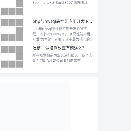
强大生命力的网站。
Sublime text3 Build 3207 破解激活
php与mysql高性能应用开发 PDF下载
php与mysql高性能应用开发 PDF下
载，本书以“PHP与MySQL高性能应用
开发”为主题，选取了其中最为核心的最
佳实践进行讲解，是一个有十余年PHP
吐槽 | 做增删改查有前途么？
开发经验的老程序员的经验总结。首先
从语言层面总结了PHP编程中的一些疑
所有技术都是为业务进行服务，我个人
点和难点，然后重点讲解了PHP的缓
认为CRUD才是公司业务的常态。
冲、网络编程、缓存技术、命令行、调
试、测试、用户验证策略、代码重构等
知识；然后重点讲解了MySQL的驱动、
存储引擎、性能优化、memcached、S
phinx全文搜索引擎等重要主题。