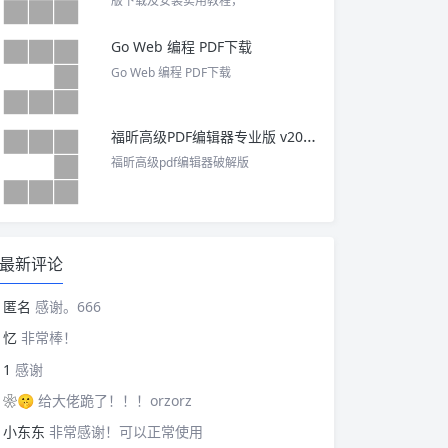
版下载及安装实用教程，
Go Web 编程 PDF下载
Go Web 编程 PDF下载
福昕高级PDF编辑器专业版 v2025 中文激活版
福昕高级pdf编辑器破解版
最新评论
匿名
感谢。666
忆
非常棒！
1
感谢
❀🤫
给大佬跪了！！！orzorz
小东东
非常感谢！可以正常使用