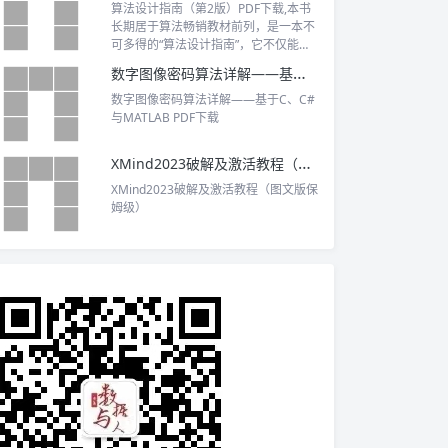
算法设计指南（第2版）PDF下载,本书
长期居于算法畅销教材前列，是一本不
可多得的“算法设计指南”，它不仅能作
为计算机相关专业算法课程的教材，对
数字图像密码算法详解——基于C、C#与MATLAB PDF下载
于相关领域从业人员亦是极具价值的参
考书。
数字图像密码算法详解——基于C、C#
与MATLAB PDF下载
XMind2023破解及激活教程（图文版保姆级）
XMind2023破解及激活教程（图文版保
姆级）