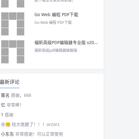
版下载及安装实用教程，
Go Web 编程 PDF下载
Go Web 编程 PDF下载
福昕高级PDF编辑器专业版 v2025 中文激活版
福昕高级pdf编辑器破解版
最新评论
匿名
感谢。666
忆
非常棒！
1
感谢
❀🤫
给大佬跪了！！！orzorz
小东东
非常感谢！可以正常使用