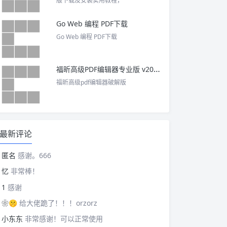
版下载及安装实用教程，
Go Web 编程 PDF下载
Go Web 编程 PDF下载
福昕高级PDF编辑器专业版 v2025 中文激活版
福昕高级pdf编辑器破解版
最新评论
匿名
感谢。666
忆
非常棒！
1
感谢
❀🤫
给大佬跪了！！！orzorz
小东东
非常感谢！可以正常使用