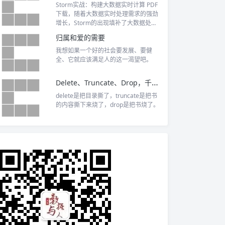
Storm实战：构建大数据实时计算 PDF
下载，随着大数据实时处理需求的强劲
增长，Storm的出现填补了大数据处理
生态系统的缺失，并被越来越多的公司
归属和爱的需要
所采用。阿里巴巴集团数据平台事业部
商家数据业务部正是最早使用Storm的
我想如果一个好的社会要发展、要健
技术团队之一。
全、它就应该满足人的这一渴望吧。
Delete、Truncate、Drop，千万别用错了。
delete是把目录撕了，truncate是把书
的内容撕下来烧了，drop是把书烧了。