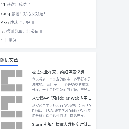
11
感谢！成功了
rong
感谢！好心交好运！
Akai
成功了，好用
无
感谢分享，非常有用
1
非常好
随机文章
被裁失业在家，媳妇降薪说想离职，然后我下意识看了一眼房贷，回了句好。
今天看到一个网友的故事，心里挺不是
滋味的。 两口子，一个是39岁的前端
开发，一个是外贸公司的主管，曾经也
是年入...
从实践中学习Fiddler Web应用分析 PDF下载
从实践中学习Fiddler Web应用分析 PD
F下载，《从实践中学习Fiddler Web应
用分析》适合软件测试、网站开发、渗
透测试、网络维护、信息安全等相关领
Storm实战：构建大数据实时计算 PDF下载
域的人员阅读