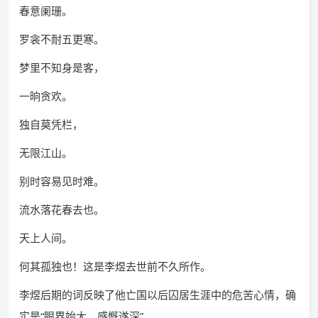
春意阑珊。
罗衾不耐五更寒。
梦里不知身是客，
一晌贪欢。
独自莫凭栏，
无限江山。
别时容易见时难。
流水落花春去也。
天上人间。
何其孤独也！这是李煜去世前不久所作。
李煜后期的词反映了他亡国以后囚居生涯中的危苦心情，确
实是“眼界始大，感慨遂深”。