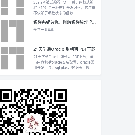
Scala函数式编程 PDF下载，函数式编
程（FP）是一种软件开发风格，它注重
不依赖于编程状态的函数
编译系统透视：图解编译原理 PDF下载
全书一共8章
21天学通Oracle 张朝明 PDF下载
21天学通Oracle 张朝明 PDF下载，全
书内容包括oracle安装配置、oracle常
用开发工具、sql plus、数据表、视
图、约束、函数与存储过程、触发器、
序列、索引、用户与角色、内置函数、
控制语句、sql查询及更新语句、并发与
锁定、正则表达式、与编程语言结合使
用。