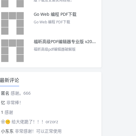
版下载及安装实用教程，
Go Web 编程 PDF下载
Go Web 编程 PDF下载
福昕高级PDF编辑器专业版 v2025 中文激活版
福昕高级pdf编辑器破解版
最新评论
匿名
感谢。666
忆
非常棒！
1
感谢
❀🤫
给大佬跪了！！！orzorz
小东东
非常感谢！可以正常使用