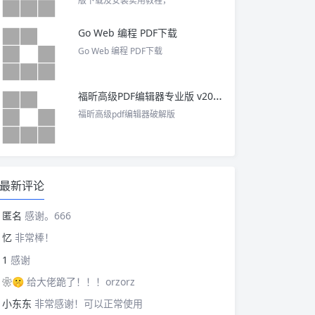
版下载及安装实用教程，
Go Web 编程 PDF下载
Go Web 编程 PDF下载
福昕高级PDF编辑器专业版 v2025 中文激活版
福昕高级pdf编辑器破解版
最新评论
匿名
感谢。666
忆
非常棒！
1
感谢
❀🤫
给大佬跪了！！！orzorz
小东东
非常感谢！可以正常使用