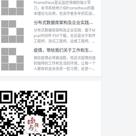
Prometheus是云监控领域的瑞士军
刀，本书系统地介绍Prometheus的基
本理论与应用，包含作者多年的实战经
验。
分布式数据库架构及企业实践：基于Mycat中间件 PDF下载
分布式数据库架构及企业实践：基于M
ycat中间件 PDF下载，无论是对于软件
工程师、测试工程师、运维工程师、软
件架构师、技术经理，还是对于资深 IT
疫情，带给我们关于工作和生活的思考
人士来说，《分布式数据库架构及企业
实践——基于Mycat中间件》都极具参
相信疫情必将被战胜，而这次疫情创造
考价值。
的独特的工作和生活的环境，让每一个
人都有机会去改变一些习惯，反思一些
东西，从而能够让生活和工作变得更加
美好。