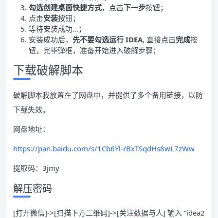
勾选创建桌面快捷方式
，点击
下一步
按钮；
点击
安装
按钮；
等待安装成功…；
安装成功后，
先不要勾选运行 IDEA
, 直接点击
完成
按
钮，完毕弹框，准备开始进入破解步骤；
下载破解脚本
破解脚本我放置在了网盘中，并提供了多个备用链接，以防
下载失效。
网盘地址：
https://pan.baidu.com/s/1Cb6Yl-rBxTSqdHs8wL7zWw
提取码：3jmy
解压密码
[打开微信]->[扫描下方二维码]->[关注数据与人] 输入 “idea2