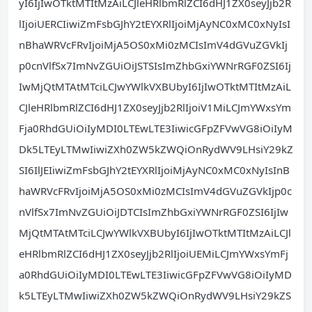
yI6IjIwOTktMTItMzAiLCJleHRlbmRlZCI6dHJ1ZX0seyJjb2R
lIjoiUERCIiwiZmFsbGJhY2tEYXRlIjoiMjAyNC0xMC0xNyIsI
nBhaWRVcFRvIjoiMjA5OS0xMi0zMCIsImV4dGVuZGVkIj
p0cnVlfSx7ImNvZGUiOiJSTSIsImZhbGxiYWNrRGF0ZSI6Ij
IwMjQtMTAtMTciLCJwYWlkVXBUbyI6IjIwOTktMTItMzAiL
CJleHRlbmRlZCI6dHJ1ZX0seyJjb2RlIjoiV1MiLCJmYWxsYm
Fja0RhdGUiOiIyMDI0LTEwLTE3IiwicGFpZFVwVG8iOiIyM
Dk5LTEyLTMwIiwiZXh0ZW5kZWQiOnRydWV9LHsiY29kZ
SI6IlJEIiwiZmFsbGJhY2tEYXRlIjoiMjAyNC0xMC0xNyIsInB
haWRVcFRvIjoiMjA5OS0xMi0zMCIsImV4dGVuZGVkIjp0c
nVlfSx7ImNvZGUiOiJDTCIsImZhbGxiYWNrRGF0ZSI6IjIw
MjQtMTAtMTciLCJwYWlkVXBUbyI6IjIwOTktMTItMzAiLCJl
eHRlbmRlZCI6dHJ1ZX0seyJjb2RlIjoiUEMiLCJmYWxsYmFj
a0RhdGUiOiIyMDI0LTEwLTE3IiwicGFpZFVwVG8iOiIyMD
k5LTEyLTMwIiwiZXh0ZW5kZWQiOnRydWV9LHsiY29kZS