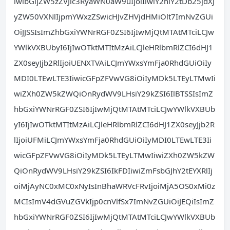
iwibGljZW5zZVJlc3RyaWN0aW9uIjoiIiwiY2hlY2tDb25jdXJ
yZW50VXNlIjpmYWxzZSwicHJvZHVjdHMiOlt7ImNvZGUi
OiJJSSIsImZhbGxiYWNrRGF0ZSI6IjIwMjQtMTAtMTciLCJw
YWlkVXBUbyI6IjIwOTktMTItMzAiLCJleHRlbmRlZCI6dHJ1
ZX0seyJjb2RlIjoiUENXTVAiLCJmYWxsYmFja0RhdGUiOiIy
MDI0LTEwLTE3IiwicGFpZFVwVG8iOiIyMDk5LTEyLTMwIi
wiZXh0ZW5kZWQiOnRydWV9LHsiY29kZSI6IlBTSSIsImZ
hbGxiYWNrRGF0ZSI6IjIwMjQtMTAtMTciLCJwYWlkVXBUb
yI6IjIwOTktMTItMzAiLCJleHRlbmRlZCI6dHJ1ZX0seyJjb2R
lIjoiUFMiLCJmYWxsYmFja0RhdGUiOiIyMDI0LTEwLTE3Ii
wicGFpZFVwVG8iOiIyMDk5LTEyLTMwIiwiZXh0ZW5kZW
QiOnRydWV9LHsiY29kZSI6IkFDIiwiZmFsbGJhY2tEYXRlIj
oiMjAyNC0xMC0xNyIsInBhaWRVcFRvIjoiMjA5OS0xMi0z
MCIsImV4dGVuZGVkIjp0cnVlfSx7ImNvZGUiOiJEQiIsImZ
hbGxiYWNrRGF0ZSI6IjIwMjQtMTAtMTciLCJwYWlkVXBUb