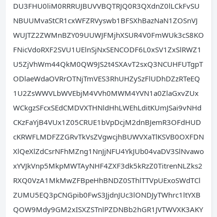
DU3FHU0liM0RRRUJBUVVBQTRJQ0R3QXdnZ0lLCkFvSU
NBUUMvaStCR1cxWFZRVyswb1BFSXhBazNaN1ZOSnVJ
WUJTZ2ZWMnBZY09UUWJFMjhXSUR4V0FmWUk3cS8KO
FNicVdoRXF2SVU1UElnSjNxSENCODF6L0xSV1ZxSlRWZ1
U5ZjVhWm44QkM0QW9JS2t4SXAvT2sxQ3NCUHFUTgpT
ODlaeWdaOVRrOTNjTmVES3RhUHZySzFlUDhDZzRTeEQ
1U2ZsWWVLbWVEbjM4VVh0MWM4YVN1a0ZlaGxvZUx
WCkgzSFcxSEdCMDVXTHNldHhLWEhLditKUmJSai9vNHd
CKzFaYjB4VUx1Z05CRUE1bVpDcjM2dnBJemR3OFdHUD
cKRWFLMDFZZGRvTkVsZVgwcjhBUWVXaTlKSVB0OXFDN
XlQeXlZdCsrNFhMZng1NnJjNFU4YkJUb04vaDV3SlNvawo
xYVJkVnp5MkpMWTAyNHF4ZXF3dk5kRzZ0TitrenNLZks2
RXQ0VzA1MkMwZFBpeHhBNDZ0SThlTTVpUExoSWdTCl
ZUMU5EQ3pCNGpib0FwS3JjdnJUc3lONDJyTWhrc1ltYXB
QOW9Mdy9GM2xISXZSTnlPZDNBb2hGR1JVTWVXK3AKY