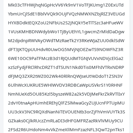
Mk03cTFHWjhqNGpHcVV6Yk9nV1VoTFJKUmg1Z0ExUTd
YbmUrCjlSdE1BblVVQk9OUjFVQzNMWXNZbjRIZ3VEUGd
HYXBDdktEQXZoU2NFbUs2S2JNQkY5eTlTSzc3aHFueWV
1VUsKMHBDNWdybWo1TjByUEhYL1gwcmZrMldDaDgw
M2dpdnpRWVAyOWdTMzRaeTk2Y3RKeWJaZUU0dklSdW
dFT3JKTQpUUHdvR0UwOG5MVjNJOEZwTS9NOWFhZ3R
6WE10OC9PaTFMczB3d1RJQUdMTGNJVUVxNDVjcElGa2
xzSzFydjFRClRhcDRZT1dTSUN1Nkd0Tis0MFhIVTRxNDRP
dFJMQ3ZXR2tWZ002Wk40RlRnQWJseUtYeDdoT1ZSN3V
6UlhWcXUKRUE5WHlWVDV3RDBCaWpUSVkrS1Y0RHNF
NmNUeXd5OU85Kzl5byszeW82a2k5VDJMeFkrZkRVTlIxY
2dvY0tnaApHUmhEREhjQlFZSlMwaGcyZUJUcnFPTUpMU
UU3ckV3NC9RQXdNanNiTEVOUENtb3orZjFhVmVUYTk3S
GZkaks0CjlkRUczZmRLaDI3dHFGMFRZazRkVlVMUy9CU
2FSd2R6UHdoNm4vVkZmeXllMmFzazNFL3QwT2pnTks1