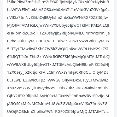
I6IkdPIiwiZmFsbGJhY2tEYXRlIjoiMjAyNC0xMC0xNyIsInB
haWRVcFRvIjoiMjA5OS0xMi0zMCIsImV4dGVuZGVkIjp0c
nVlfSx7ImNvZGUiOiJEUyIsImZhbGxiYWNrRGF0ZSI6IjIw
MjQtMTAtMTciLCJwYWlkVXBUbyI6IjIwOTktMTItMzAiLCJl
eHRlbmRlZCI6dHJ1ZX0seyJjb2RlIjoiREMiLCJmYWxsYmFja
0RhdGUiOiIyMDI0LTEwLTE3IiwicGFpZFVwVG8iOiIyMDk
5LTEyLTMwIiwiZXh0ZW5kZWQiOnRydWV9LHsiY29kZSI
6IkRQTiIsImZhbGxiYWNrRGF0ZSI6IjIwMjQtMTAtMTciLCJ
wYWlkVXBUbyI6IjIwOTktMTItMzAiLCJleHRlbmRlZCI6dHJ
1ZX0seyJjb2RlIjoiRFAiLCJmYWxsYmFja0RhdGUiOiIyMDI
0LTEwLTE3IiwicGFpZFVwVG8iOiIyMDk5LTEyLTMwIiwiZ
Xh0ZW5kZWQiOnRydWV9LHsiY29kZSI6IkRNIiwiZmFsb
GJhY2tEYXRlIjoiMjAyNC0xMC0xNyIsInBhaWRVcFRvIjoiM
jA5OS0xMi0zMCIsImV4dGVuZGVkIjp0cnVlfSx7ImNvZG
UiOiJRQSIsImZhbGxiYWNrRGF0ZSI6IjIwMjQtMTAtMTciL