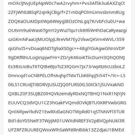
mOXclJNvJUEpNpW0c7wA2rvyhm+Pvs3AfSk3u6AXZqCt
2ZFjWhEd8IqP2qHkjCBg/f+Z1m0qPOlmUmvsbmmRUg
ZDQKaOUAtDpXWp6WeygI8OzONLgq7K/vbFclu0U+wa
OUtvm9u6Was6TgmY2yWuITqu1ck8RliW4hDaCaRyeazgi
szGKmNFaaUJMUOlpJLRreVM7Ey2VkwQKVm4WVL/359
qsGhvI5+vDoaq6NDTg9aXS0gc++48glYGiAgwGNroVDP
9gDKfRhULogVspjwFHr+ZD/yK46oiKTlicDurH3QhQDhtJ
Es3BsUoBuT6TQt8eBJoTsZ3tQGm7Jx73/wpttz6cUzboLZ
0mncqd1oCN8PELOfHAqhpTNtxTLbK6hpJ5i54T+/Yc=-LS
0tLS1CRUdJTiBDRVJUSUZJQ0FURS0tLS0tCk1JSUVxakND
QXBLZ0F3SUJBZ0lHQVkzemdyR0xNQTBHQ1NxR1NJYjN
EUUVCQ3dVQU1CZ3hGakFVQmdOVkJBTU0KRFVwbGRG
QnliMlpwYkdVZ1EwRXdIaGNOTWpRd01qSTNNVFl3TUR
Bd1doY05NelF3TWpJM01UWXdNREF3V2pBVQpNUkl3R
UFZRFZRUUREQWxxWlhSaWNtRnBibk13Z2dJaU1BMEd