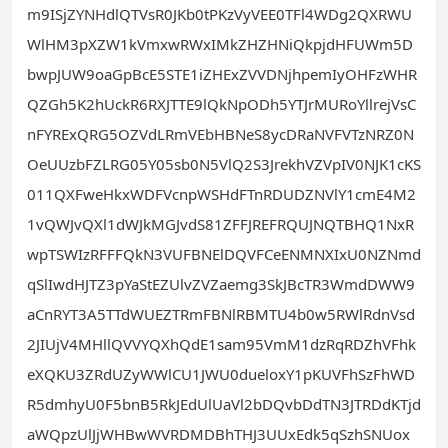
m9ISjZYNHdlQTVsR0JKb0tPKzVyVEE0TFl4WDg2QXRWU
WlHM3pXZW1kVmxwRWxIMkZHZHNiQkpjdHFUWm5D
bwpJUW9oaGpBcE5STE1iZHExZVVDNjhpemIyOHFzWHR
QZGh5K2hUckR6RXJTTE9lQkNpODh5YTJrMURoYllrejVsC
nFYRExQRG5OZVdLRmVEbHBNeS8ycDRaNVFVTzNRZ0N
OeUUzbFZLRG05Y05sb0N5VlQ2S3JrekhVZVpIV0NJK1cKS
011QXFweHkxWDFVcnpWSHdFTnRDUDZNVlY1cmE4M2
1vQWJvQXl1dWJkMGJvdS81ZFFJREFRQUJNQTBHQ1NxR
wpTSWIzRFFFQkN3VUFBNElDQVFCeENMNXIxU0NZNmd
qSlIwdHJTZ3pYaStEZUlvZVZaemg3SkJBcTR3WmdDWW9
aCnRYT3A5TTdWUEZTRmFBNlRBMTU4b0w5RWlRdnVsd
2JIUjV4MHllQVVYQXhQdE1sam95VmM1dzRqRDZhVFhk
eXQKU3ZRdUZyWWlCU1JWU0dueloxY1pKUVFhSzFhWD
R5dmhyU0F5bnB5RkJEdUlUaVl2bDQvbDdTN3JTRDdKTjd
aWQpzUlJjWHBwWVRDMDBhTHJ3UUxEdk5qSzhSNUox