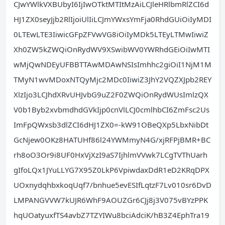
CJwYWlkVXBUbyI6IjIwOTktMTItMzAiLCJleHRlbmRlZCI6d
HJ1ZX0seyJjb2RlIjoiUlIiLCJmYWxsYmFja0RhdGUiOiIyMDI
0LTEwLTE3IiwicGFpZFVwVG8iOiIyMDk5LTEyLTMwIiwiZ
Xh0ZW5kZWQiOnRydWV9XSwibWV0YWRhdGEiOiIwMTI
wMjQwNDEyUFBBTTAwMDAwNSIsImhhc2giOiI1NjM1M
TMyN1wvMDoxNTQyMjc2MDc0IiwiZ3JhY2VQZXJpb2REY
XlzIjo3LCJhdXRvUHJvbG9uZ2F0ZWQiOnRydWUsImlzQX
V0b1Byb2xvbmdhdGVkIjp0cnVlLCJ0cmlhbCI6ZmFsc2Us
ImFpQWxsb3dlZCI6dHJ1ZX0=-kW91OBeQXp5LbxNibDt
GcNjew0OKz8HATUHf86l24YWMmyN4G/xjRFPjBMR+BC
rh8oO3Or9i8UF0HxVjXzI9aS7IjhlmVVwk7LCgTVThUarh
gIfoLQx1JYuLLYG7X95Z0LkP6VpiwdaxDdR1eD2KRqDPX
UOxnydqhbxkoqUqf7/bnhue5evESIfLqtzF7Lv010sr6DvD
LMPANGVVW7kUJR6WhF9AOUZGr6CJj8j3V075vBYzPPK
hqUOatyuxfTS4avbZ7TZYIWu8bciAdciK/hB3Z4EphTra19