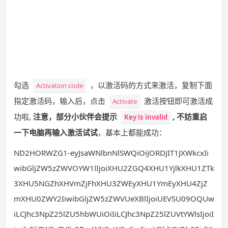
勾选
，以激活码的方式来激活，复制下面
Activation code
指定激活码，输入后，点击
激活按钮即可激活成
Activate
功啦,
注意，部分小伙伴会提示
, 不妨重启
Key is invalid
一下电脑再输入激活试试
，基本上都能成功：
ND2HORWZG1-eyJsaWNlbnNlSWQiOiJORDJIT1JXWkcxIi
wibGljZW5zZWVOYW1lIjoiXHU2ZGQ4XHU1YjlkXHU1ZTk
3XHU5NGZhXHVmZjFhXHU3ZWEyXHU1YmEyXHU4ZjZ
mXHU0ZWY2IiwibGljZW5zZWVUeXBlIjoiUEVSU09OQUw
iLCJhc3NpZ25lZU5hbWUiOiIiLCJhc3NpZ25lZUVtYWlsIjoiI