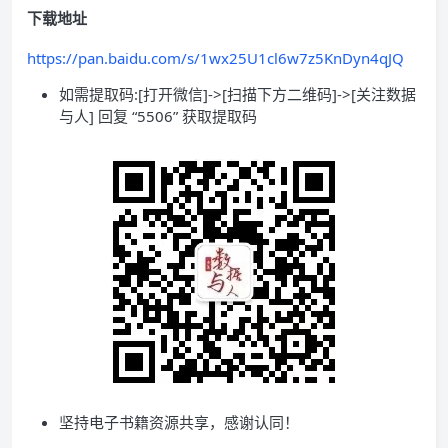
下载地址
https://pan.baidu.com/s/1wx25U1cl6w7z5KnDyn4qJQ
如需提取码:[打开微信]->[扫描下方二维码]->[关注数据
与人] 回复 “5506” 获取提取码
坚持电子书籍资源共享，感谢认同！