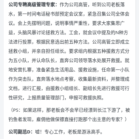
公司专聘高级管理专家：
作为公司高管，听到公司老板落
水，第一时间电话秘书部预定会议室，紧急召集公司全体会
议。会上先摆明问题，说明事情严重性，要求大家集思广
益，头脑风暴讨论拯救方法。工会，就会议中提及的N种方
法进行投票，根据民意选出前五种方法。公司高管立即成立
拯救小组，并亲自担任组长。要求组内根据五种援救方式分
为五小队，并认命队长，直奔公司领导落水处展开救援。就
地安营扎寨，准备紧急生活用品、援救设施，任命第一小队
作为突击队，直奔落水地点考察，收集最新资料，并整理成
文档，进行汇报，由援救小组组长、副组长先进行救援可行
性研究，上报质量管理部门，申报可救援执照。
（PS：如果这样，那老板会不会早已经漂到长江下游了，被
钓鱼者发现，雇佣他做保镖直接打跑那个出主意的专家？）
公司副总D：
嘘！专心工作，老板是游泳高手。