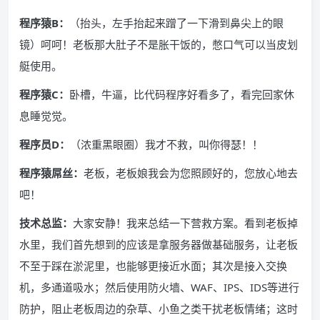
程序猿B：
（抬头，左手抬起来蹭了一下滑到鼻尖上的眼
镜）呵呵！老板那大肚子不是胀干饭的，憋口气可以当皮划
艇使用。
程序猿C：
卧槽，牛逼，比代码程序好看多了，看完回家休
息睡觉觉。
程序员D：
（浓重黑眼圈）我才不救，叫你得瑟！！
程序猿屌丝：
老板，老板娘我会为您照顾好的，您放心地去
吧！
技术总监：
大家安静！我来总结一下营救方案。看到老板掉
水里，我们首先想到的应该是拿服务器做基础服务，让老板
不至于踩在淤泥里，也能够更接近水面；其次是接入交换
机，多通道吸水；然后使用防火墙、WAF、IPS、IDS等进行
防护，阻止老板周边的杂草、小鱼之类干扰老板情绪；这时