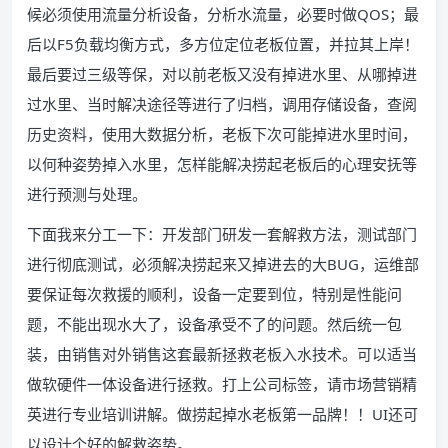
候必须使用流量分析设备，分析水流量，必要时做QOS；最
后以F5负载均衡方式，多方位定位老板位置，并拉其上岸！
最后要过三级等保，对以前老板又没有掉进水里、从哪掉进
过水里、当时解决途径等进行了归档，调用存储设备，查阅
历史资料，使用大数据分析，老板下次可能掉进水里时间，
以何种姿势掉入水里，怎样能解决捞起老板后的心理安抚等
进行预测与处理。
下面我来分工一下：开发部门研发一套解救方法，测试部门
进行彻底测试，必须解决捞起来又掉进去的大BUG，运维部
要保证每次救援的顺利，设备一定要到位，特别是性能问
题，不能出现水大了，设备承受不了的问题。然后统一包
装，由销售对外销售这套最新拯救老板入水技术。可以适当
做软硬件一体设备进行拯救。打上公司标签，请市场营销精
英进行专业培训讲解。做捞起掉水老板第一品牌！！UI还可
以设计个好的解救姿势。