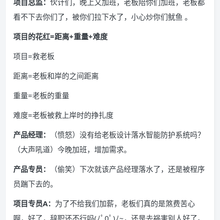
项目总监：
伙计们，晚上又加班，老板陪你们加班，老板都
看不下去你们了，被你们拉下水了，小心炒你们鱿鱼 。
项目的花红=距离+重量+难度
项目=救老板
距离=老板和岸的之间距离
重量=老板的重量
难度=老板被救上岸时的挣扎度
产品经理：
（愤怒）没有给老板设计落水智能防护系统吗？
（大声吼道）今晚加班，增加需求。
产品专员：
（偷笑）下次就该产品经理落水了，还是被程序
员踹下去的。
项目专员A：
为了不给我们加薪，老板们真的是煞费苦心
啊，好了，辞职还不行吗(ﾉﾟ0ﾟ)ﾉ~，还是去祸害别人好了。