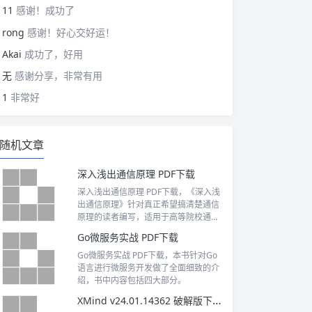
11
感谢！成功了
rong
感谢！好心交好运！
Akai
成功了，好用
无
感谢分享，非常有用
1
非常好
随机文章
深入浅出通信原理 PDF下载
深入浅出通信原理 PDF下载，《深入浅
出通信原理》针对真正希望搞清楚通信
原理的读者编写，适用于高等院校通信
专业本科生和研究生、在职的电信行业
Go微服务实战 PDF下载
工程师，也适用于对通信原理具有浓厚
兴趣的非通信专业人士。
Go微服务实战 PDF下载，本书针对Go
语言进行微服务开发做了全面细致的介
绍，书中内容包括四大部分。
XMind v24.01.14362 破解版下载及安装教程