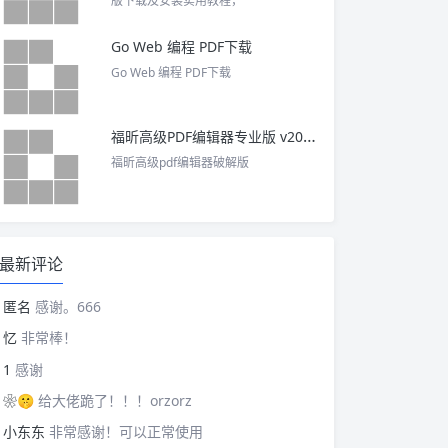
版下载及安装实用教程，
Go Web 编程 PDF下载
Go Web 编程 PDF下载
福昕高级PDF编辑器专业版 v2025 中文激活版
福昕高级pdf编辑器破解版
最新评论
匿名
感谢。666
忆
非常棒！
1
感谢
❀🤫
给大佬跪了！！！orzorz
小东东
非常感谢！可以正常使用