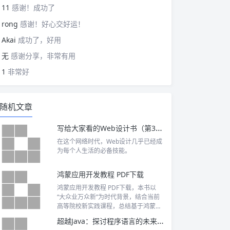
11
感谢！成功了
rong
感谢！好心交好运！
Akai
成功了，好用
无
感谢分享，非常有用
1
非常好
随机文章
写给大家看的Web设计书（第3版） PDF下载
在这个网络时代，Web设计几乎已经成
为每个人生活的必备技能。
鸿蒙应用开发教程 PDF下载
鸿蒙应用开发教程 PDF下载，本书以
“大众业万众新”为时代背景，结合当前
高等院校新实践课程，总结基于鸿蒙的
开源应用程序的开发方法，并给出系统
超越Java：探讨程序语言的未来 PDF下载
开发鸿蒙应用程序的实际案例