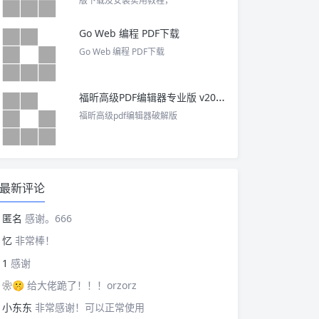
版下载及安装实用教程，
Go Web 编程 PDF下载
Go Web 编程 PDF下载
福昕高级PDF编辑器专业版 v2025 中文激活版
福昕高级pdf编辑器破解版
最新评论
匿名
感谢。666
忆
非常棒！
1
感谢
❀🤫
给大佬跪了！！！orzorz
小东东
非常感谢！可以正常使用