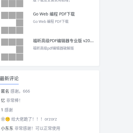
版下载及安装实用教程，
Go Web 编程 PDF下载
Go Web 编程 PDF下载
福昕高级PDF编辑器专业版 v2025 中文激活版
福昕高级pdf编辑器破解版
最新评论
匿名
感谢。666
忆
非常棒！
1
感谢
❀🤫
给大佬跪了！！！orzorz
小东东
非常感谢！可以正常使用