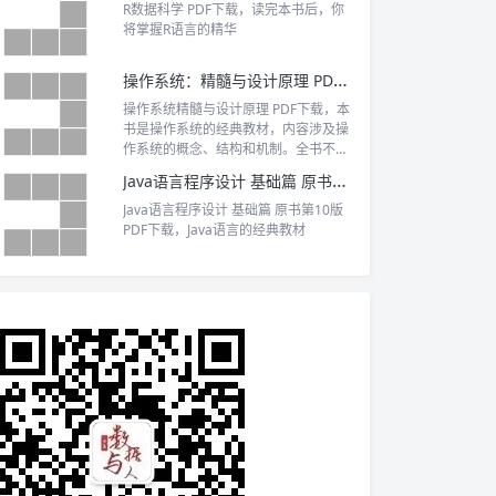
节丰富。我从这本书里学到了很多东
R数据科学 PDF下载，读完本书后，你
西，强烈推荐！
将掌握R语言的精华
操作系统：精髓与设计原理 PDF下载
操作系统精髓与设计原理 PDF下载，本
书是操作系统的经典教材，内容涉及操
作系统的概念、结构和机制。全书不仅
系统地讲述了操作系统的基本概念、原
Java语言程序设计 基础篇 原书第10版 PDF下载
理和方法，而且以当代主流的操作系统
Windows 8、UNIX、Android、Linux
Java语言程序设计 基础篇 原书第10版
为例，呈现了当代操作系统的本质和特
PDF下载，Java语言的经典教材
点。具体内容包括背景、进程、内存、
调度、输入/输出与文件、嵌入式系统、
安全、分布式系统8个部分。