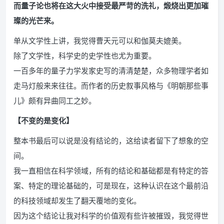
而量子论也将在这大火中接受最严苛的洗礼，煅烧出更加璀
璨的光芒来。
单从文学性上讲，我觉得曹天元可以和伽莫夫媲美。
除了文学性，科学史的史学性也尤为重要。
一百多年的量子力学发家史写的清清楚楚，众多物理学者如
走马灯般来来往往。而作者的历史叙事风格与《明朝那些事
儿》颇有异曲同工之妙。
【不变的是变化】
整本书最后可以说是没有结论的，这给读者留下了想象的空
间。
我一直相信在科学领域，所有的结论和基础都是有特定的答
案、特定的理论基础的，可是现在，这种认识在这个最前沿
的科技领域却发生了翻天覆地的变化。
因为这个结论让我对科学的价值观有些许被摧毁，我觉得世