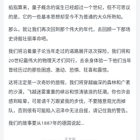
掐指算来，量子概念的诞生已经超过一个世纪，但不可思议
的是，它的一些基本思想却至今不为普通的大众所熟知。
那么，就让我们再次回到那个伟大的年代，去回顾一下那场
史诗般壮丽革命吧。
我们将沿着量子论当年走过的道路展开这次探险，我们将和
20世纪最伟大的物理天才们同行，去亲身体验一下他们当年
曾经历过的那些困惑、激动、恐惧、狂喜和震惊。
这将注定是一次奇妙的旅程，我们将穿越幽深的森林和广袤
的沙漠，飞越迷雾重重的峡谷和惊涛骇浪的狂潮。你也许会
感到眩晕，可是请千万跟紧我的步伐，不要随意观光而掉
队，否则很有可能陷入沼泽中无法自拔，请记住我的警告。
我们的故事要从1887年的德国说起…
正文完