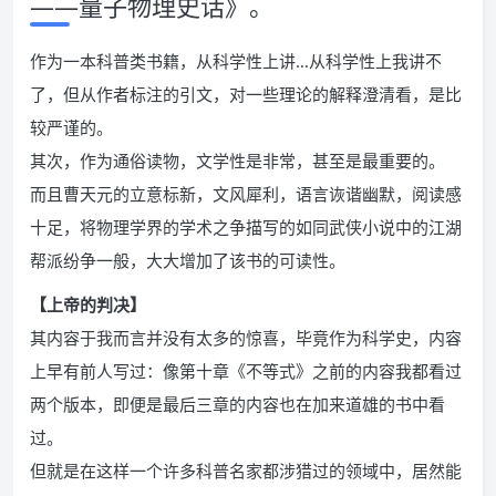
——量子物理史话》。
作为一本科普类书籍，从科学性上讲…从科学性上我讲不
了，但从作者标注的引文，对一些理论的解释澄清看，是比
较严谨的。
其次，作为通俗读物，文学性是非常，甚至是最重要的。
而且曹天元的立意标新，文风犀利，语言诙谐幽默，阅读感
十足，将物理学界的学术之争描写的如同武侠小说中的江湖
帮派纷争一般，大大增加了该书的可读性。
【上帝的判决】
其内容于我而言并没有太多的惊喜，毕竟作为科学史，内容
上早有前人写过：像第十章《不等式》之前的内容我都看过
两个版本，即便是最后三章的内容也在加来道雄的书中看
过。
但就是在这样一个许多科普名家都涉猎过的领域中，居然能