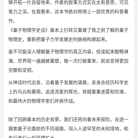
够开拓一片自留地来，作者的叙事方式实在太有意思，可见
笔力之深。在我看来，这本书绝对称得上一部优秀的科普著
作。
《量子物理学史话》基本上打碎又重建了我之前了解的量子
物理史，重新把量子力学发展史的脉络构建起来。
虽不可能深入理解量子物理学的真正内容，但读起来酣畅淋
漓，世界观一遍遍被重塑，每一次打破重来，就会变得更加
完整和坚韧。
从神话时代出发，沿着量子发展的道路，亲身去经历科学史
上的乌云和暴雨，追逐流星的辉光，穿越重重迷雾和险滩，
和最伟大的物理学家们并肩作战。
除了回顾基本的历史背景，我们还将向着未来探险，去逐一
摸索量子论面前的不同道路，闯入人迹罕至的未知境地，和
先行者们一起开疆扩土。