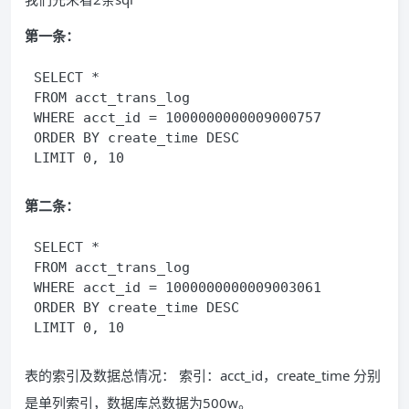
第一条：
SELECT *

FROM acct_trans_log

WHERE acct_id = 1000000000009000757

ORDER BY create_time DESC

LIMIT 0, 10
第二条：
SELECT *

FROM acct_trans_log

WHERE acct_id = 1000000000009003061

ORDER BY create_time DESC

LIMIT 0, 10
表的索引及数据总情况： 索引：acct_id，create_time 分别
是单列索引，数据库总数据为500w。