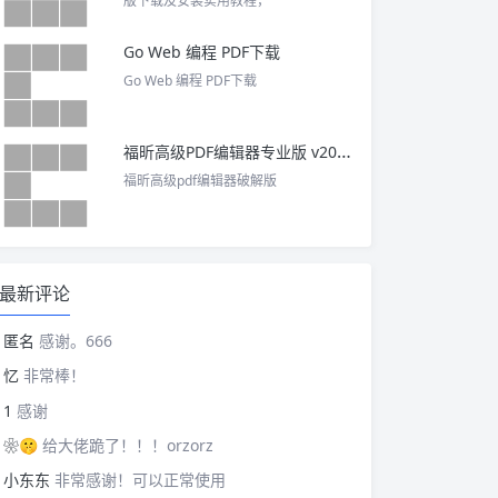
版下载及安装实用教程，
Go Web 编程 PDF下载
Go Web 编程 PDF下载
福昕高级PDF编辑器专业版 v2025 中文激活版
福昕高级pdf编辑器破解版
最新评论
匿名
感谢。666
忆
非常棒！
1
感谢
❀🤫
给大佬跪了！！！orzorz
小东东
非常感谢！可以正常使用