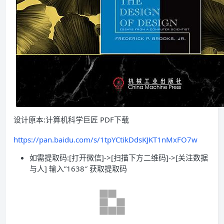
设计原本:计算机科学巨匠 PDF下载
https://pan.baidu.com/s/1tpYCtikDdsKJKT1nMxFO7w
如需提取码:[打开微信]->[扫描下方二维码]->[关注数据
与人] 输入”1638″ 获取提取码