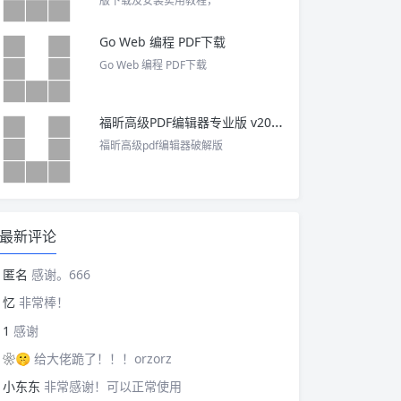
版下载及安装实用教程，
Go Web 编程 PDF下载
Go Web 编程 PDF下载
福昕高级PDF编辑器专业版 v2025 中文激活版
福昕高级pdf编辑器破解版
最新评论
匿名
感谢。666
忆
非常棒！
1
感谢
❀🤫
给大佬跪了！！！orzorz
小东东
非常感谢！可以正常使用