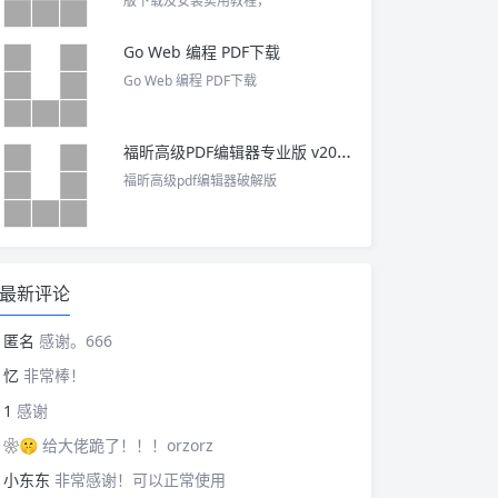
版下载及安装实用教程，
Go Web 编程 PDF下载
Go Web 编程 PDF下载
福昕高级PDF编辑器专业版 v2025 中文激活版
福昕高级pdf编辑器破解版
最新评论
匿名
感谢。666
忆
非常棒！
1
感谢
❀🤫
给大佬跪了！！！orzorz
小东东
非常感谢！可以正常使用