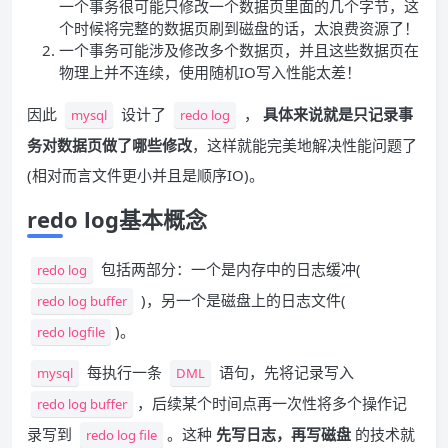
一个事务很可能只修改一个数据页里面的几个字节，这
个时候将完整的数据页刷到磁盘的话，太浪费资源了！
一个事务可能涉及修改多个数据页，并且这些数据页在
物理上并不连续，使用随机IO写入性能太差！
因此
设计了
，
具体来说就是只记录事
mysql
redo log
务对数据页做了哪些修改
，这样就能完美地解决性能问题了
(相对而言文件更小并且是顺序IO)。
redo log基本概念
包括两部分：一个是内存中的日志缓冲(
redo log
)，另一个是磁盘上的日志文件(
redo log buffer
)。
redo logfile
每执行一条
语句，先将记录写入
mysql
DML
，后续某个时间点再一次性将多个操作记
redo log buffer
录写到
。这种
先写日志，再写磁盘
的技术就
redo log file