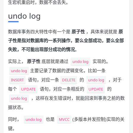
生宕机重启时，数据不会丢失。
undo log
数据库事务四大特性中有一个是
原子性
，具体来说就是
原
子性是指对数据库的一系列操作，要么全部成功，要么全部
失败，不可能出现部分成功的情况
。
实际上，
原子性
底层就是通过
实现的。
undo log
主要记录了数据的逻辑变化，比如一条
undo log
语句，对应一条
的
，对于
INSERT
DELETE
undo log
每个
语句，对应一条相反的
的
UPDATE
UPDATE
，这样在发生错误时，就能回滚到事务之前的数
undo log
据状态。
同时，
也是
(多版本并发控制)实现的关
undo log
MVCC
键。