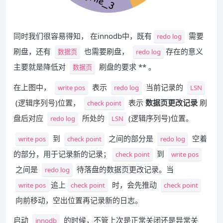
同时我们很容易得知， 在innodb中，既有
需要
redo log
刷盘，还有
也需要刷盘，
存在的意义
数据页
redo log
主要就是降低对
刷盘的要求 ** 。
数据页
在上图中，
表示
当前记录的
write pos
redo log
LSN
(逻辑序列号)位置，
表示
数据页更改记录
刷
check point
盘后对应
所处的
(逻辑序列号)位置。
redo log
LSN
到
之间的部分是
空着
write pos
check point
redo log
的部分，用于记录新的记录；
到
check point
write pos
之间是
待落盘的数据页更改记录。当
redo log
追上
时，会先推动
write pos
check point
check point
向前移动，空出位置再记录新的日志。
启动
的时候，不管上次是正常关闭还是异常关
innodb