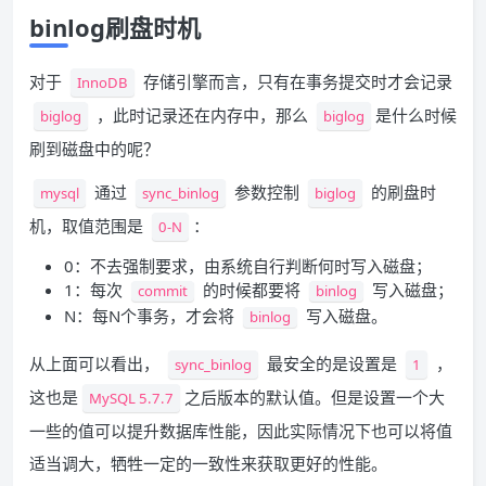
binlog刷盘时机
对于
存储引擎而言，只有在事务提交时才会记录
InnoDB
，此时记录还在内存中，那么
是什么时候
biglog
biglog
刷到磁盘中的呢？
通过
参数控制
的刷盘时
mysql
sync_binlog
biglog
机，取值范围是
：
0-N
0：不去强制要求，由系统自行判断何时写入磁盘；
1：每次
的时候都要将
写入磁盘；
commit
binlog
N：每N个事务，才会将
写入磁盘。
binlog
从上面可以看出，
最安全的是设置是
，
sync_binlog
1
这也是
之后版本的默认值。但是设置一个大
MySQL 5.7.7
一些的值可以提升数据库性能，因此实际情况下也可以将值
适当调大，牺牲一定的一致性来获取更好的性能。