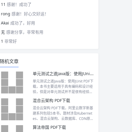
11
感谢！成功了
rong
感谢！好心交好运！
Akai
成功了，好用
无
感谢分享，非常有用
1
非常好
随机文章
单元测试之道Java版：使用JUnit PDF下载
单元测试之道Java版：使用JUnit PDF下
载，本书主要适用于具有编码和设计经
验，但是对单元测试并不是很有经验的
C#程序员。
混合云架构 PDF下载
混合云架构 PDF下载，阿里云数字新基
建系列包括5本书，题材涉及Kubernet
es、混合云架构、云数据库、CDN原理
与流媒体技术、云服务器运维（Windo
算法帝国 PDF下载
ws），囊括了领先的云技术知识与阿里