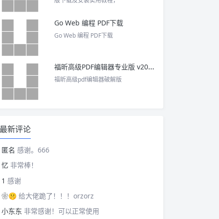
版下载及安装实用教程，
Go Web 编程 PDF下载
Go Web 编程 PDF下载
福昕高级PDF编辑器专业版 v2025 中文激活版
福昕高级pdf编辑器破解版
最新评论
匿名
感谢。666
忆
非常棒！
1
感谢
❀🤫
给大佬跪了！！！orzorz
小东东
非常感谢！可以正常使用