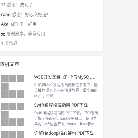
11
感谢！成功了
rong
感谢！好心交好运！
Akai
成功了，好用
无
感谢分享，非常有用
1
非常好
随机文章
WEB开发圣经《PHP与MySQL WEB开发》PDF下载
PHP和MySQL程序员的最佳参考书，隆
重推荐 最佳的PHP快速教程，最全面的
MySQL介绍
Swift编程权威指南 PDF下载
Swift编程权威指南 PDF下载，书中系统
讲解了在iOS和macOS平台上，使用苹
果的Swift语言开发iPhone、iPad和Ma
c应用的基本概念和编程技巧
详解Hadoop核心架构 PDF下载