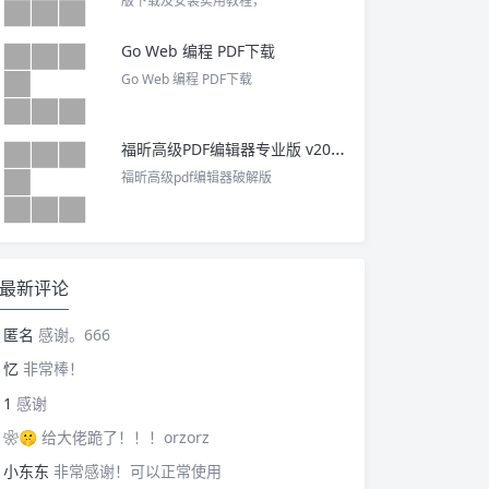
版下载及安装实用教程，
Go Web 编程 PDF下载
Go Web 编程 PDF下载
福昕高级PDF编辑器专业版 v2025 中文激活版
福昕高级pdf编辑器破解版
最新评论
匿名
感谢。666
忆
非常棒！
1
感谢
❀🤫
给大佬跪了！！！orzorz
小东东
非常感谢！可以正常使用