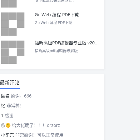
版下载及安装实用教程，
Go Web 编程 PDF下载
Go Web 编程 PDF下载
福昕高级PDF编辑器专业版 v2025 中文激活版
福昕高级pdf编辑器破解版
最新评论
匿名
感谢。666
忆
非常棒！
1
感谢
❀🤫
给大佬跪了！！！orzorz
小东东
非常感谢！可以正常使用