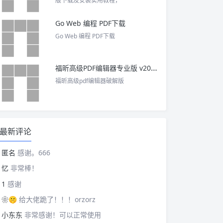
版下载及安装实用教程，
Go Web 编程 PDF下载
Go Web 编程 PDF下载
福昕高级PDF编辑器专业版 v2025 中文激活版
福昕高级pdf编辑器破解版
最新评论
匿名
感谢。666
忆
非常棒！
1
感谢
❀🤫
给大佬跪了！！！orzorz
小东东
非常感谢！可以正常使用