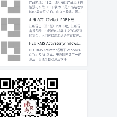
产品前线：48位一线互联网产品经理的
智慧与实战 PDF下载,本书是产品经理领
域的“集大家”之作，由来自腾讯、阿
里、百度、金山、迅雷、YY、小米、36
汇编语言（第4版）PDF下载
0等一线互联网公司的48位资深产品经
理共同完成；本书也是产品经理领域的
汇编语言（第4版）PDF下载，汇编语
集大成之作，这48位产品经理分享了他
言是各种CPU提供的机器指令的助记符
们在工作实践中认为最有价值和作用的
的集合，人们可以用汇编语言直接控制
思想、方法和技巧，是国内最顶尖产品
硬件系统进行工作。汇编语言是很多相
HEU KMS Activator(windows+office激活) 全系列版本下载
经理智慧和经验的首次大集结。
关课程
HEU KMS Activator适用于 Windows、
Office 及 VL 版本，无需联网即可一键
激活，离线全自动激活软件