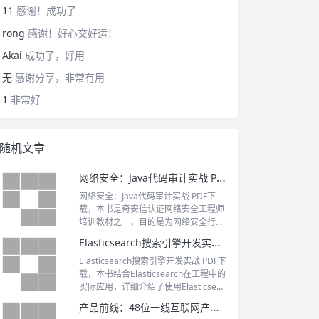
11
感谢！成功了
rong
感谢！好心交好运！
Akai
成功了，好用
无
感谢分享，非常有用
1
非常好
随机文章
网络安全：Java代码审计实战 PDF下载
网络安全：Java代码审计实战 PDF下
载，本书是奇安信认证网络安全工程师
培训教材之一，目的是为网络安全行业
培养合格的人才
Elasticsearch搜索引擎开发实战 PDF下载
Elasticsearch搜索引擎开发实战 PDF下
载，本书结合Elasticsearch在工程中的
实际应用，详细介绍了使用Elasticsear
ch开发支持中文和英文搜索引擎的相关
产品前线：48位一线互联网产品经理的智慧与实战 PDF下载
技术，从而实现系统监控