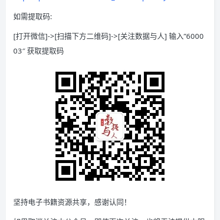
如需提取码:
[打开微信]->[扫描下方二维码]->[关注数据与人] 输入”6000
03″ 获取提取码
坚持电子书籍资源共享，感谢认同！