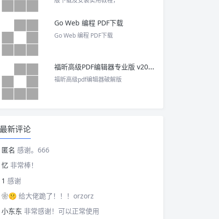
版下载及安装实用教程，
Go Web 编程 PDF下载
Go Web 编程 PDF下载
福昕高级PDF编辑器专业版 v2025 中文激活版
福昕高级pdf编辑器破解版
最新评论
匿名
感谢。666
忆
非常棒！
1
感谢
❀🤫
给大佬跪了！！！orzorz
小东东
非常感谢！可以正常使用