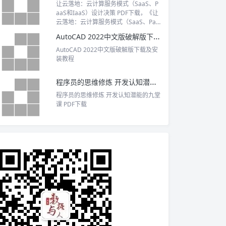
让云落地：云计算服务模式（SaaS、P
aaS和IaaS）设计决策 PDF下载，《让
云落地：云计算服务模式（SaaS、Paa
S和IaaS）设计决策》共有 16 章，作者
AutoCAD 2022中文版破解版下载及安装教程
有意避开了那些与产品或供应商相关的
细节，侧重于架构师及架构涉及各方应
AutoCAD 2022中文版破解版下载及安
当解决的各种挑战，或者说如何以适当
装教程
的解决方案来解决业务问题；通过对具
体问题的分析和案例讲解，向读者提供
程序员的思维修炼 开发认知潜能的九堂课 PDF下载
了大量可供参考的设计决策，并对所有
云架构中都必须应对的重点领域进行了
程序员的思维修炼 开发认知潜能的九堂
强调说明。
课 PDF下载