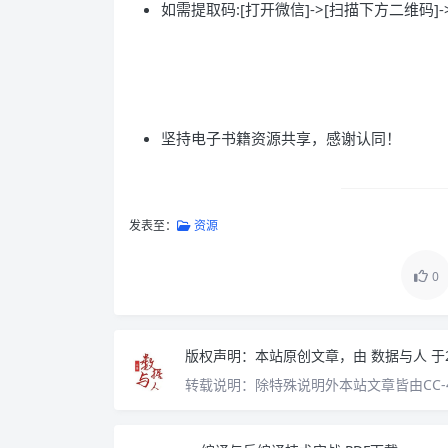
如需提取码:[打开微信]->[扫描下方二维码]-
坚持电子书籍资源共享，感谢认同！
发表至：
资源
0
版权声明：
本站原创文章，由
数据与人
于
转载说明：
除特殊说明外本站文章皆由CC-