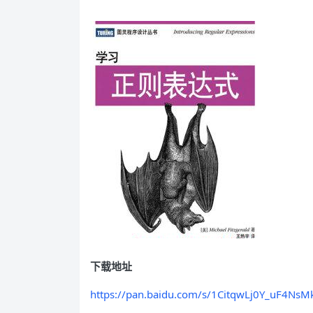
下载地址
https://pan.baidu.com/s/1CitqwLj0Y_uF4NsM