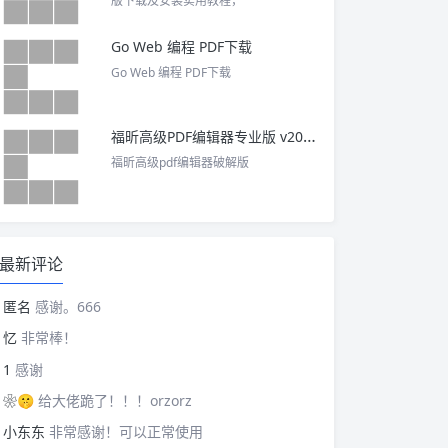
版下载及安装实用教程，
Go Web 编程 PDF下载
Go Web 编程 PDF下载
福昕高级PDF编辑器专业版 v2025 中文激活版
福昕高级pdf编辑器破解版
最新评论
匿名
感谢。666
忆
非常棒！
1
感谢
❀🤫
给大佬跪了！！！orzorz
小东东
非常感谢！可以正常使用