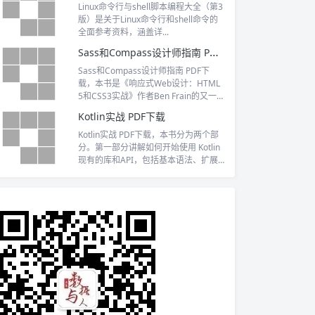
Linux命令行与shell脚本编程大全（第3
版）是关于Linux命令行和shell命令的
全面参考资料，涵盖详...
Sass和Compass设计师指南 PDF下载
Sass和Compass设计师指南 PDF下
载，本书是《响应式Web设计：HTML
5和CSS3实战》作者Ben Frain的又一
力作
Kotlin实战 PDF下载
Kotlin实战 PDF下载，本书分为两个部
分。第一部分讲解如何开始使用 Kotlin
现有的库和API，包括基本语法、扩展
函数和扩展属性、数据类和伴生对象、l
ambda 表达式，以及数据类型系统
（着重讲解了可空性和集合的概念）。
第二部分教你如何使用 Kotlin 构建自己
的 API，以及一些深层次特性——约定
和委托属性、高阶函数、泛型、注解和
反射，以及领域特定语言的构建。