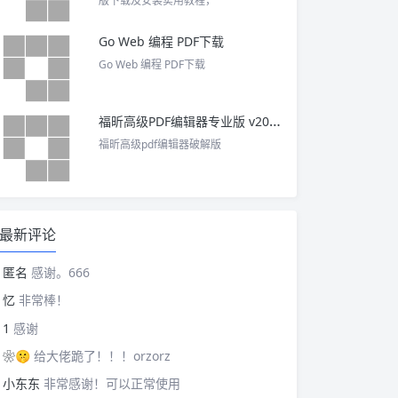
版下载及安装实用教程，
Go Web 编程 PDF下载
Go Web 编程 PDF下载
福昕高级PDF编辑器专业版 v2025 中文激活版
福昕高级pdf编辑器破解版
最新评论
匿名
感谢。666
忆
非常棒！
1
感谢
❀🤫
给大佬跪了！！！orzorz
小东东
非常感谢！可以正常使用