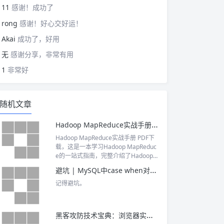
11
感谢！成功了
rong
感谢！好心交好运！
Akai
成功了，好用
无
感谢分享，非常有用
1
非常好
随机文章
Hadoop MapReduce实战手册 PDF下载
Hadoop MapReduce实战手册 PDF下
载，这是一本学习Hadoop MapReduc
e的一站式指南，完整介绍了Hadoop生
态体系，包括Hadoop平台安装、部
避坑 | MySQL中case when对于NULL值判断的小坑
署、运维等，Hadoop生态系统成员Hiv
e、Pig、HBase、Mahout等。
记得避坑。
黑客攻防技术宝典：浏览器实战篇 pdf下载