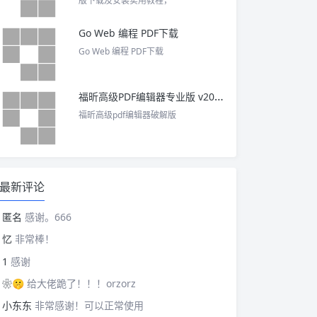
版下载及安装实用教程，
Go Web 编程 PDF下载
Go Web 编程 PDF下载
福昕高级PDF编辑器专业版 v2025 中文激活版
福昕高级pdf编辑器破解版
最新评论
匿名
感谢。666
忆
非常棒！
1
感谢
❀🤫
给大佬跪了！！！orzorz
小东东
非常感谢！可以正常使用