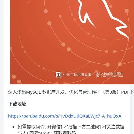
深入浅出MySQL 数据库开发、优化与管理维护（第3版）PDF
下载地址
https://pan.baidu.com/s/1vDdxU6QXaLWjc7-A_huQxA
如需提取码:[打开微信]->[扫描下方二维码]->[关注数据
与人] 回复”4650″ 获取提取码