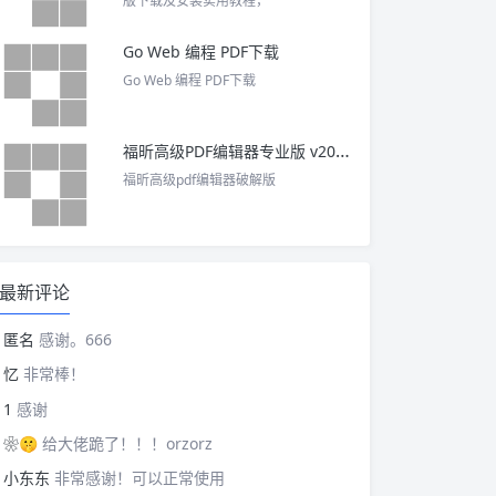
版下载及安装实用教程，
Go Web 编程 PDF下载
Go Web 编程 PDF下载
福昕高级PDF编辑器专业版 v2025 中文激活版
福昕高级pdf编辑器破解版
最新评论
匿名
感谢。666
忆
非常棒！
1
感谢
❀🤫
给大佬跪了！！！orzorz
小东东
非常感谢！可以正常使用