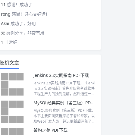
11
感谢！成功了
rong
感谢！好心交好运！
Akai
成功了，好用
无
感谢分享，非常有用
1
非常好
随机文章
Jenkins 2.x实践指南 PDF下载
Jenkins 2.x实践指南 PDF下载，《Jenki
ns 2.x 实践指南》首先介绍笔者对软件
工程生产力的独到见解，然后通过一个
Hello world 示例带领初学者入门Jenkin
MySQL经典实例（第三版）PDF下载
s pipeline，接下来详细介绍Jenkins pip
eline 的语法，在Jenkins pipeline 中如
MySQL经典实例（第三版）PDF下载，
何实现持续集成、持续交付的各个阶
本书主要面向数据库初学者和专家，以
段，包括构建、测试、制品管理、部署
及Web开发人员，经过更新后涵盖了M
等，以及当现有pipeline 的步骤不能满
ySQL新版的强大功能。本书侧重于使用
架构之美 PDF下载
足需求时，扩展Jenkins pipeline 的多
Python、PHP、Java、Perl和Ruby的AP