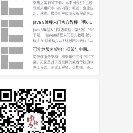
种方式。最后介绍Jenkins 如何整合多
I进行编程
架构之美 PDF下载，本书围绕5个主题
个第三方系统，以实现ChatOps 及自动
领域来组织本书的内容：概述、企业应
化运维；为避免读者出现“不知从哪里下
用、系统、最终用户应用和编程语言。
手”的情况，本书通过一个简单的案例介
本书让最优秀的设计师和架构师来描述
Java 8编程入门官方教程（第6版）PDF下载
绍如何设计pipeline。
他们选择的软件架构，剥开架构的各
层，展示他们如何让软件做到实现功
Java 8编程入门官方教程（第6版）PDF
能、可靠、易用、高效率、可维护、可
下载，《Java8编程入门官方教程(第6
移植和优雅。
版)》针对新版JavaSE8对内容进行了全
面更新
可伸缩服务架构：框架与中间件 PDF下载
可伸缩服务架构：框架与中间件 PDF下
载，无论是对于互联网的或者传统的软
件工程师、测试工程师、架构师，还是
对于深耕于IT的其他管理人员，《可伸
缩服务架构：框架与中间件》都有很强
的借鉴性和参考价值，是值得每个技术
人员阅读的架构级技术书。