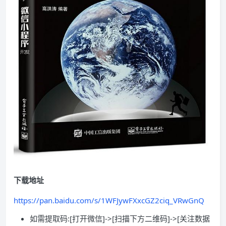
下载地址
https://pan.baidu.com/s/1WFJywFXxcGZ2ciq_VRwGnQ
如需提取码:[打开微信]->[扫描下方二维码]->[关注数据