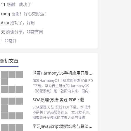
11
感谢！成功了
rong
感谢！好心交好运！
Akai
成功了，好用
无
感谢分享，非常有用
1
非常好
随机文章
鸿蒙HarmonyOS手机应用开发实战 PDF下载
鸿蒙HarmonyOS手机应用开发实战 PD
F下载，华为自主研发的HarmonyOS
（鸿蒙系统）是一款面向未来、面向全
场景（移动办公、运动健康、社交通
SOA原理·方法·实践 PDF下载
信、媒体娱乐等）的分布式操作系统。
借助HarmonyOS全场景分布式系统和
SOA原理·方法·实践 PDF下载，本书并
设备生态定义全新的硬件、交互和服务
不是关于Web服务的又一本开发手册，
体验。
抑或是开发技术的宝典之类的读物
学习JavaScript数据结构与算法pdf下载