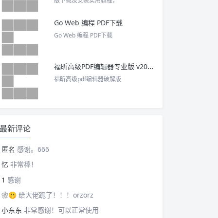
版下载及安装实用教程，
Go Web 编程 PDF下载
Go Web 编程 PDF下载
福昕高级PDF编辑器专业版 v2025 中文激活版
福昕高级pdf编辑器破解版
最新评论
匿名
感谢。666
忆
非常棒！
1
感谢
❀🤫
给大佬跪了！！！orzorz
小东东
非常感谢！可以正常使用