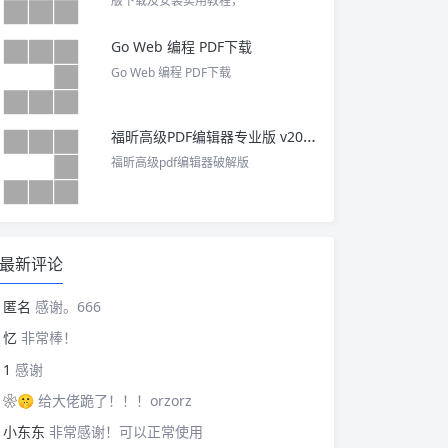
版下载及安装实用教程，
Go Web 编程 PDF下载
Go Web 编程 PDF下载
福昕高级PDF编辑器专业版 v2025 中文激活版
福昕高级pdf编辑器破解版
最新评论
匿名
感谢。666
忆
非常棒！
1
感谢
❀🤫
给大佬跪了！！！orzorz
小东东
非常感谢！可以正常使用