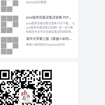
维等专业思维能力。第三部分主要是对
MySQL知识整理
上述思维能力的综合运用实践。
Java程序员面试笔试宝典 PDF下载
Java程序员面试笔试宝典 PDF下载，《J
ava程序员面试笔试宝典》是一本计算
机相关专业毕业生面试笔试的求职用
书，同时也适合期望在计算机软硬件行
清华大学第三版《普通人如何抓住DeepSeek红利》PDF完整版
业大显身手的计算机爱好者阅读。
普通人如何抓住DeepSeek红利