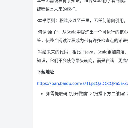
本书无需编程背景知识，适合Scala初学者阅读
编程语言未来的模样。
·本书原则：积跬步以至千里，无任何前向引用
·何谓“原子”：从Scala中提炼出一个可运行的
答，使整个阅读过程成为带有许多检查点的渐进式
·写给未来的代码：相比于Java，Scale更加
知识，它们不会使你晕头转向，而是在踏上更高
下载地址
https://pan.baidu.com/s/1LpzQaDCCQPa5E-
如需提取码:[打开微信]->[扫描下方二维码]-