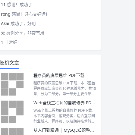
11
感谢！成功了
rong
感谢！好心交好运！
Akai
成功了，好用
无
感谢分享，非常有用
1
非常好
随机文章
程序员的底层思维 PDF下载
程序员的底层思维 PDF下载，本书涵盖
程序员应知应会的16种思维能力，共18
章，分为三部分。第一部分主要介绍抽
象思维、逻辑思维、结构化思维、批判
Web全栈工程师的自我修养 PDF下载
性思维、维度思维、分类思维、分治思
维、简单思维，以及成长型思维等解决
Web全栈工程师的自我修养 PDF下载，
日常问题的基础思维能力。第二部分结
本书内容全面，客观务实，适合互联网
合软件行业的特点，主要介绍解耦思
行业新人、程序员，以及期待技术转型
维、契约思维、模型思维、工具化思
的从业者阅读参考。
从入门到精通 | MySQL知识整理（上）
维、量化思维、数据思维，以及产品思