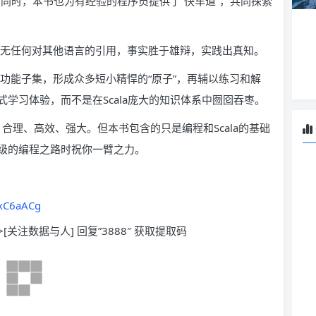
。同时，本书也为有经验的程序员提供了“快车道”，共同探索
，无任何对其他语言的引用，事实胜于雄辩，实践出真知。
核心功能子集，形成众多短小精悍的“原子”，再辅以练习和解
学习体验，而不是在Scala庞大的知识体系中囫囵吞枣。
简洁、合理、高效、强大。但本书包含的只是编程和Scala的基础
级的编程之路时祝你一臂之力。
ZxC6aACg
>[关注数据与人] 回复”3888″ 获取提取码