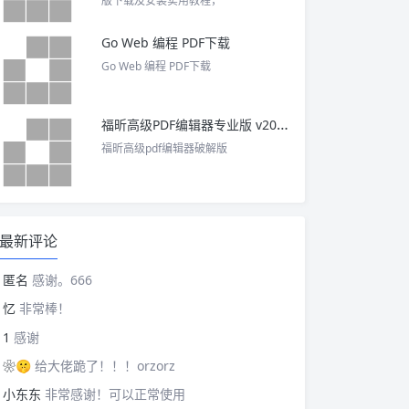
版下载及安装实用教程，
Go Web 编程 PDF下载
Go Web 编程 PDF下载
福昕高级PDF编辑器专业版 v2025 中文激活版
福昕高级pdf编辑器破解版
最新评论
匿名
感谢。666
忆
非常棒！
1
感谢
❀🤫
给大佬跪了！！！orzorz
小东东
非常感谢！可以正常使用