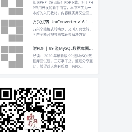
细说PHP（第四版）PDF下载，对于PH
P应用开发的新手而言，本书不失为一
本好的入门教材，内容既实用又全面，
所有实例都可以在开发中直接应用，并
万兴优转 UniConverter v16.1.1.120 中文破解版
辅以配套的视频教程，使读者轻松掌握
所学知识。
万兴全能格式转换器，又叫万兴优转，
国产全能音视频格式转换解决方案
附PDF | 99 道MySQL数据库面试题，三万字干货（最新版）
导读： 2020 年最新版 99 道MySQL数
据库面试题，三万字干货，整理分享至
此，希望对大家有帮助！有PD...