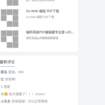
版下载及安装实用教程，
Go Web 编程 PDF下载
Go Web 编程 PDF下载
福昕高级PDF编辑器专业版 v2025 中文激活版
福昕高级pdf编辑器破解版
最新评论
匿名
感谢。666
忆
非常棒！
1
感谢
❀🤫
给大佬跪了！！！orzorz
小东东
非常感谢！可以正常使用