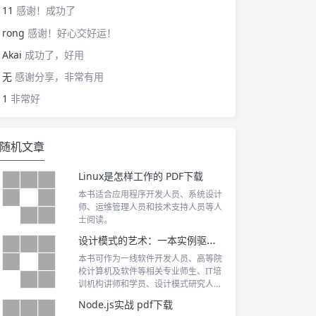
11
感谢！成功了
rong
感谢！好心交好运！
Akai
成功了，好用
无
感谢分享，非常有用
1
非常好
随机文章
Linux是怎样工作的 PDF下载
本书适合应用程序开发人员、系统设计
师、运维管理人员和技术支持人员等人
士阅读。
设计模式的艺术：一本实例驱动的设计模式实践指南 PDF下载
本书可作为一线软件开发人员、高等院
校计算机及软件等相关专业师生、IT培
训机构讲师和学员、设计模式研究人员
和模式爱好者的参考用书和自学读物。
Node.js实战 pdf下载