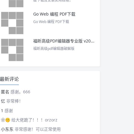
版下载及安装实用教程，
Go Web 编程 PDF下载
Go Web 编程 PDF下载
福昕高级PDF编辑器专业版 v2025 中文激活版
福昕高级pdf编辑器破解版
最新评论
匿名
感谢。666
忆
非常棒！
1
感谢
❀🤫
给大佬跪了！！！orzorz
小东东
非常感谢！可以正常使用