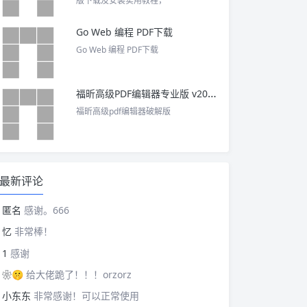
版下载及安装实用教程，
Go Web 编程 PDF下载
Go Web 编程 PDF下载
福昕高级PDF编辑器专业版 v2025 中文激活版
福昕高级pdf编辑器破解版
最新评论
匿名
感谢。666
忆
非常棒！
1
感谢
❀🤫
给大佬跪了！！！orzorz
小东东
非常感谢！可以正常使用