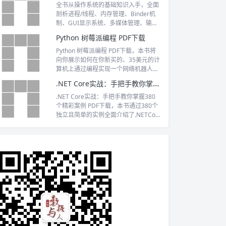
全书从操作系统的基础知识入手，全面
剖析进程/线程、内存管理、Binder机
制、GUI显示系统、多媒体管理、输入
系统、虚拟机等核心技术在Android中
Python 树莓派编程 PDF下载
的实现原理。
Python 树莓派编程 PDF下载，本书将
向你展示如何在你新买的、35美元的计
算机上通过编程实现一个网络机器人、
气象站或是媒体服务器等功能
.NET Core实战：手把手教你掌握380个精彩案例 PDF下载
.NET Core实战：手把手教你掌握380
个精彩案例 PDF下载，本书通过380个
独立且简单的实例全面介绍了.NETCor
e的核心开发技术