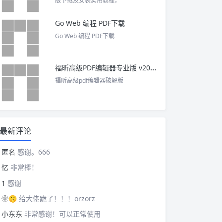
版下载及安装实用教程，
Go Web 编程 PDF下载
Go Web 编程 PDF下载
福昕高级PDF编辑器专业版 v2025 中文激活版
福昕高级pdf编辑器破解版
最新评论
匿名
感谢。666
忆
非常棒！
1
感谢
❀🤫
给大佬跪了！！！orzorz
小东东
非常感谢！可以正常使用