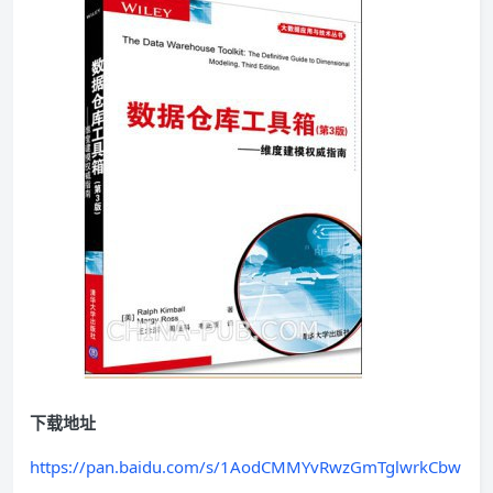
下载地址
https://pan.baidu.com/s/1AodCMMYvRwzGmTglwrkCbw