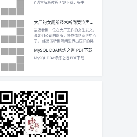
提职的好书！
C语言解析教程 PDF下载，好书
大厂的女厕所经常听到哭泣声、呕吐。
最近看到一位在大厂工作的女生发文，
说她们公司的厕所，快成情绪宣泄中心
了。 经常能听到隔间里传出压抑的哭
声，有时...
MySQL DBA修炼之道 PDF下载
MySQL DBA修炼之道 PDF下载