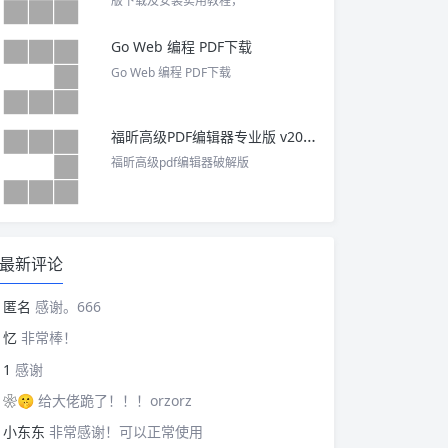
版下载及安装实用教程，
Go Web 编程 PDF下载
Go Web 编程 PDF下载
福昕高级PDF编辑器专业版 v2025 中文激活版
福昕高级pdf编辑器破解版
最新评论
匿名
感谢。666
忆
非常棒！
1
感谢
❀🤫
给大佬跪了！！！orzorz
小东东
非常感谢！可以正常使用