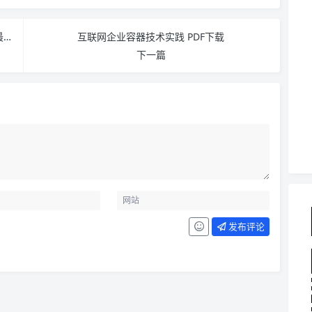
程序员代码面试指南：IT名企算法与数据结构题目最优解（第2版）PDF下载
互联网企业容器技术实践 PDF下载
下一篇
发布评论