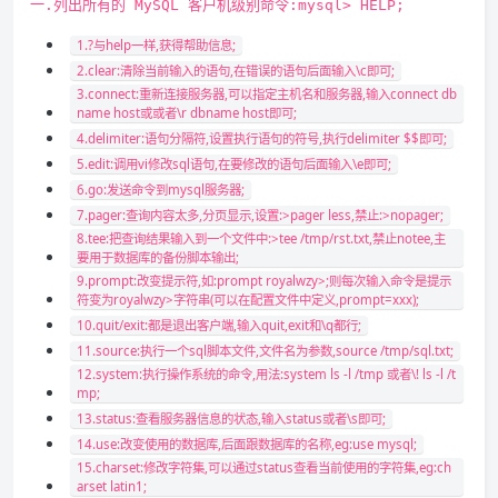
一.列出所有的 MySQL 客户机级别命令:mysql> HELP;
1.?与help一样,获得帮助信息;
2.clear:清除当前输入的语句,在错误的语句后面输入\c即可;
3.connect:重新连接服务器,可以指定主机名和服务器,输入connect db
name host或或者\r dbname host即可;
4.delimiter:语句分隔符,设置执行语句的符号,执行delimiter $$即可;
5.edit:调用vi修改sql语句,在要修改的语句后面输入\e即可;
6.go:发送命令到mysql服务器;
7.pager:查询内容太多,分页显示,设置:>pager less,禁止:>nopager;
8.tee:把查询结果输入到一个文件中:>tee /tmp/rst.txt,禁止notee,主
要用于数据库的备份脚本输出;
9.prompt:改变提示符,如:prompt royalwzy>;则每次输入命令是提示
符变为royalwzy>字符串(可以在配置文件中定义,prompt=xxx);
10.quit/exit:都是退出客户端,输入quit,exit和\q都行;
11.source:执行一个sql脚本文件,文件名为参数,source /tmp/sql.txt;
12.system:执行操作系统的命令,用法:system ls -l /tmp 或者\! ls -l /t
mp;
13.status:查看服务器信息的状态,输入status或者\s即可;
14.use:改变使用的数据库,后面跟数据库的名称,eg:use mysql;
15.charset:修改字符集,可以通过status查看当前使用的字符集,eg:ch
arset latin1;