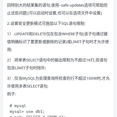
回特别大的结果集的语句,使用–safe-updates选项可帮助防
止这些问题;(可以启动时设置,也可以在选项文件中设置)
2.设置安全更新模式可施加以下SQL语句限制:
1）.UPDATE和DELETE仅在包含WHERE子句(该子句通过键
值明确标识了要更新或删除的记录)或LIMIT子句时才允许使
用;
2）.将单表SELECT语句中的输出限制为不超过1K行,但语句
包含LIMIT子句时除外;
3）.仅当MySQL为处理查询所检查的行不超过100W时,才允
许使用多表SELECT语句;
例子:
# mysql

mysql> use db1;
