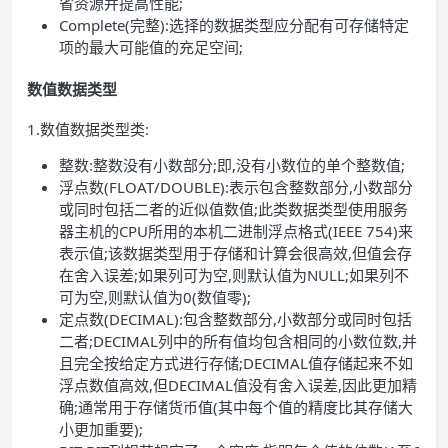
省资源并提高性能;
Complete(完整):选择的数据类型应分配有可存储特定
项的最大可能值的充足空间;
数值数据类型
1.数值数据类型类:
整数:整数没有小数部分;即,没有小数位的单个整数值;
浮点数(FLOAT/DOUBLE):表示包含整数部分,小数部分
或同时包括二者的近似值数值;此类数据类型使用服务
器主机的CPU所用的本机二进制浮点格式(IEEE 754)来
表示值;该数据类型用于存储和计算会很高效,但值会存
在舍入误差;如果列可为空,则默认值为NULL;如果列不
可为空,则默认值为0(数值零);
定点数(DECIMAL):包含整数部分,小数部分或同时包括
二者;DECIMAL列中的所有值均包含相同的小数位数,并
且完全按给定方式进行存储;DECIMAL值存储起来不如
浮点数值高效,但DECIMAL值没有舍入误差,因此更加精
确;通常用于存储货币值(其中每个值的精度比其存储大
小更加重要);