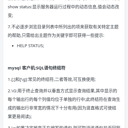
show status:显示服务器运行过程中的动态信息,值会动态改
变;
7.不必逐步浏览目录列表中所列出的项来获取有关特定主题
的帮助,只需给出主题作为关键字即可获得一些提示:
HELP STATUS;
mysql 客户机:SQL语句终结符
1.[;]和[\g]:常见的终结符,二者等效,可互换使用;
2.\G:用于终止查询并以垂直方式显示查询结果,其中显示的
每个输出行的每个列值均位于单独的行中;此终结符在查询生
成的输出行非常宽的情况下十分有用(因为竖直格式可使结
果更易阅读);
3.\c:如果决定放弃正在编写的语句,则可取消该语句并返回到