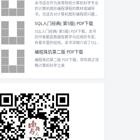
本书适合作为高等院校计算机科学专业
的计算机图形编程课程的教材或辅导
书，也适合对计算机图形编程感兴趣的
读者自学。
SQL入门经典( 第5版) PDF下载
SQL入门经典( 第5版) PDF下载，本书
的作者都是数据库教学与应用的专家，
有着丰富的经验。本书详细介绍了SQL
语言的基本语法、基本概念，说明了各
编程珠玑第二版 PDF下载
种SQL实现与ANSI标准之间的差别。书
中包含了大量的范例，直观地说明了如
编程珠玑第二版 PDF下载，带你真正领
何使用SQL对数据进行处理。每章后面
略计算机科学之美
还有针对性很强的测验与练习，能够帮
助读者更好地理解和掌握学习的内容。
在Z后的附录里还有关于安装MySQL的
详细介绍、书中用到的关键SQL语句、
测验和练习的答案。