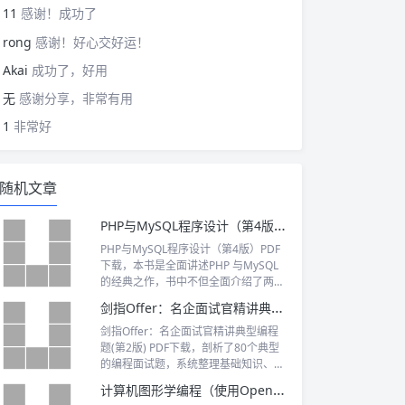
11
感谢！成功了
rong
感谢！好心交好运！
Akai
成功了，好用
无
感谢分享，非常有用
1
非常好
随机文章
PHP与MySQL程序设计（第4版）PDF下载
PHP与MySQL程序设计（第4版）PDF
下载，本书是全面讲述PHP 与MySQL
的经典之作，书中不但全面介绍了两种
技术的核心特性，还讲解了如何高效地
剑指Offer：名企面试官精讲典型编程题(第2版) PDF下载
结合这两种技术构建健壮的数据驱动的
应用程序。本书涵盖了两种技术新版本
剑指Offer：名企面试官精讲典型编程
中出现的最新特性， 书中大量实际的示
题(第2版) PDF下载，剖析了80个典型
例和深入的分析均来自于作者在这方面
的编程面试题，系统整理基础知识、代
多年的专业经验，可用于解决开发者在
码质量、解题思路、优化效率和综合能
计算机图形学编程（使用OpenGL和C++）（第2版）PDF下载
实际中所面临的各种挑战。
力这5个面试要点。