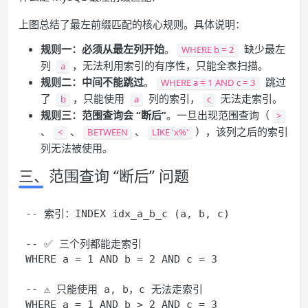
上图总结了最左前缀匹配的核心规则。具体说明：
规则一：必须从最左列开始
。
缺少最左
WHERE b = 2
列
，无法利用索引的有序性，只能全表扫描。
a
规则二：中间不能跳过
。
跳过
WHERE a = 1 AND c = 3
了
，只能使用
列的索引，
无法走索引。
b
a
c
规则三：范围查询会 “断后”
。一旦出现范围查询（
>
、
、
、
），该列之后的索引
<
BETWEEN
LIKE 'x%'
列无法被使用。
三、范围查询 “断后” 问题
-- 索引：INDEX idx_a_b_c (a, b, c)
-- ✅ 三个列都能走索引
WHERE
 a 
=
1
AND
 b 
=
2
AND
 c 
=
3
-- ⚠️ 只能使用 a, b，c 无法走索引
WHERE
 a 
=
1
AND
 b 
>
2
AND
 c 
=
3