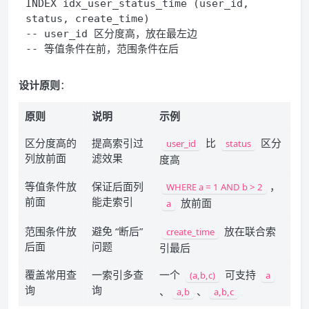
INDEX
 idx_user_status_time 
(
user_id
,
status
,
 create_time
)
-- user_id 区分度高，放在最左边
-- 等值条件在前，范围条件在后
设计原则
：
原则
说明
示例
区分度高的
提高索引过
比
区分
user_id
status
列放前面
滤效果
度高
等值条件放
保证后面列
，
WHERE a = 1 AND b > 2
前面
能走索引
放前面
a
范围条件放
避免 “断后”
放在联合索
create_time
后面
问题
引最后
覆盖常用查
一索引多查
一个
可支持
(a,b,c)
a
询
询
、
、
a,b
a,b,c