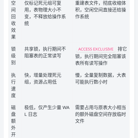
空
仅标记死元组可复
重建表文件，彻底收缩体
间
用，表物理大小不
积，空闲空间直接还给操
回
变，不释放给操作系
作系统
收
统
效
果
锁
共享锁，执行期间不
排它
ACCESS EXCLUSIVE
级
阻塞表的正常读写
锁，执行期间完全阻塞该
别
表所有读写操作
执
快，增量处理死元
慢，全量复制数据，大表
行
组，资源占用低
可能执行数小时
速
度
磁
极低，仅产生少量 WA
需要占用与原表大小相当
盘
L 日志
的额外磁盘空间存放临时
额
文件
外
开