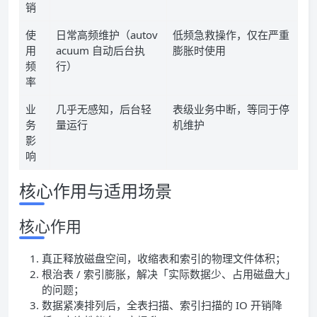
销
使
日常高频维护（autov
低频急救操作，仅在严重
用
acuum 自动后台执
膨胀时使用
频
行）
率
业
几乎无感知，后台轻
表级业务中断，等同于停
务
量运行
机维护
影
响
核心作用与适用场景
核心作用
真正释放磁盘空间，收缩表和索引的物理文件体积；
根治表 / 索引膨胀，解决「实际数据少、占用磁盘大」
的问题；
数据紧凑排列后，全表扫描、索引扫描的 IO 开销降