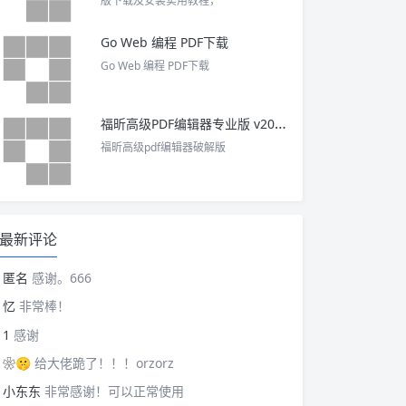
版下载及安装实用教程，
Go Web 编程 PDF下载
Go Web 编程 PDF下载
福昕高级PDF编辑器专业版 v2025 中文激活版
福昕高级pdf编辑器破解版
最新评论
匿名
感谢。666
忆
非常棒！
1
感谢
❀🤫
给大佬跪了！！！orzorz
小东东
非常感谢！可以正常使用