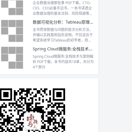
辅以分析工具和环境搭建的讲解．
企业数据治理那些事 PDF下载，CTO、
CIO、CEO必备手边书，一本书讲透企
业数据治理的基本法则、风险规避策
略，指导企业实现数据治理项目的成功
数据可视化分析：Tableau原理与实践 PDF下载
落地
全书贯穿数据与问题的层次分析方法，
并辅以实践案例加衣说明。不仅适合于
希望系统学习Tableau的初学者，而且
适合于Tableau的中高级分析师。
Spring Cloud微服务:全栈技术与案例解析 PDF下载
Spring Cloud微服务:全栈技术与案例解
析 PDF下载，本书内容共18章，共分为
4个部分