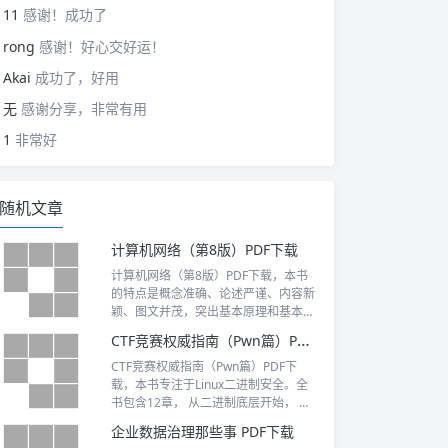
11
感谢！成功了
rong
感谢！好心交好运！
Akai
成功了，好用
无
感谢分享，非常有用
1
非常好
随机文章
计算机网络（第8版）PDF下载
计算机网络（第8版）PDF下载，本书
的特点是概念准确、论述严谨、内容新
颖、图文并茂，突出基本原理和基本概
念的阐述，同时力图反映计算机网络的
CTF竞赛权威指南（Pwn篇）PDF下载
一些新发展
CTF竞赛权威指南（Pwn篇）PDF下
载，本书专注于Linux二进制安全。全
书包含12章， 从二进制底层开始， 结
合源码详细分析了常见的二进制安全漏
企业数据治理那些事 PDF下载
洞、 缓解机制以及漏洞利用方法， 并